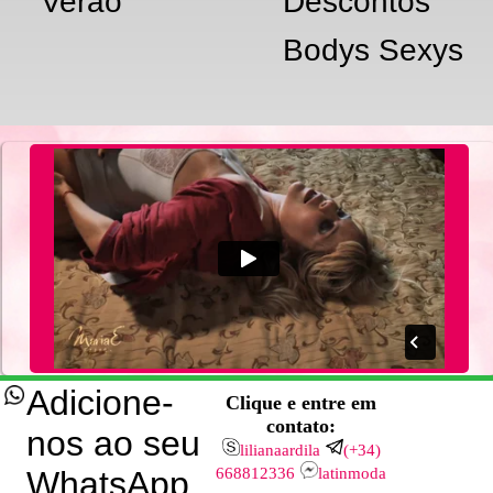
Verão
Descontos
Bodys Sexys
Adicione-
Clique e entre em
contato:
nos ao seu
lilianaardila
(+34)
WhatsApp
668812336
latinmoda