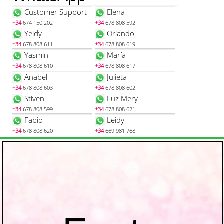
Customer Support
Elena
+34
674 150 202
+34
678 808 592
Yeidy
Orlando
+34
678 808 611
+34
678 808 619
Yasmin
María
+34
678 808 610
+34
678 808 617
Anabel
Julieta
+34
678 808 603
+34
678 808 602
Stiven
Luz Mery
+34
678 808 599
+34
678 808 621
Fabio
Leidy
+34
678 808 620
+34
669 981 768